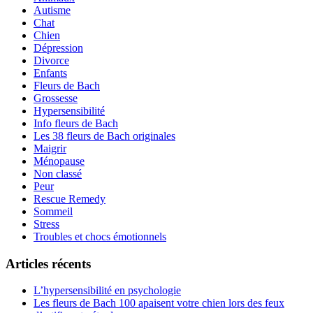
Autisme
Chat
Chien
Dépression
Divorce
Enfants
Fleurs de Bach
Grossesse
Hypersensibilité
Info fleurs de Bach
Les 38 fleurs de Bach originales
Maigrir
Ménopause
Non classé
Peur
Rescue Remedy
Sommeil
Stress
Troubles et chocs émotionnels
Articles récents
L’hypersensibilité en psychologie
Les fleurs de Bach 100 apaisent votre chien lors des feux