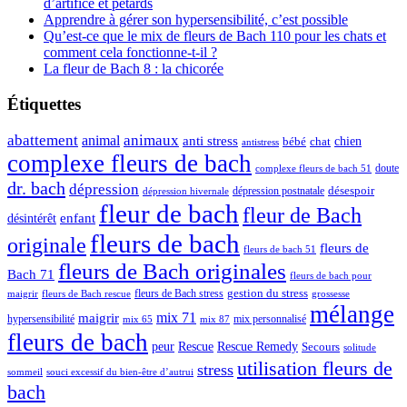
d’artifice et pétards
Apprendre à gérer son hypersensibilité, c’est possible
Qu’est-ce que le mix de fleurs de Bach 110 pour les chats et
comment cela fonctionne-t-il ?
La fleur de Bach 8 : la chicorée
Étiquettes
abattement
animal
animaux
anti stress
chien
bébé
chat
antistress
complexe fleurs de bach
doute
complexe fleurs de bach 51
dr. bach
dépression
dépression postnatale
désespoir
dépression hivernale
fleur de bach
fleur de Bach
enfant
désintérêt
fleurs de bach
originale
fleurs de
fleurs de bach 51
fleurs de Bach originales
Bach 71
fleurs de bach pour
fleurs de Bach stress
gestion du stress
fleurs de Bach rescue
grossesse
maigrir
mélange
mix 71
maigrir
hypersensibilité
mix personnalisé
mix 65
mix 87
fleurs de bach
peur
Rescue
Rescue Remedy
Secours
solitude
utilisation fleurs de
stress
sommeil
souci excessif du bien-être d’autrui
bach