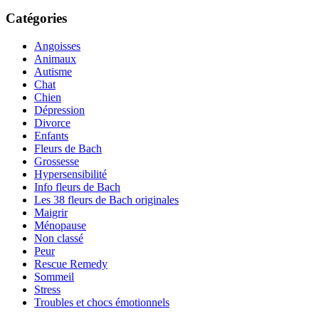
Catégories
Angoisses
Animaux
Autisme
Chat
Chien
Dépression
Divorce
Enfants
Fleurs de Bach
Grossesse
Hypersensibilité
Info fleurs de Bach
Les 38 fleurs de Bach originales
Maigrir
Ménopause
Non classé
Peur
Rescue Remedy
Sommeil
Stress
Troubles et chocs émotionnels