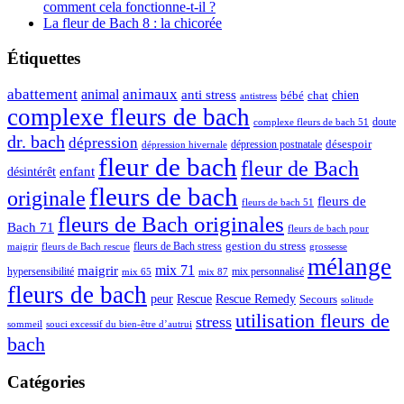
comment cela fonctionne-t-il ?
La fleur de Bach 8 : la chicorée
Étiquettes
abattement
animal
animaux
anti stress
chien
bébé
chat
antistress
complexe fleurs de bach
doute
complexe fleurs de bach 51
dr. bach
dépression
dépression postnatale
désespoir
dépression hivernale
fleur de bach
fleur de Bach
enfant
désintérêt
fleurs de bach
originale
fleurs de
fleurs de bach 51
fleurs de Bach originales
Bach 71
fleurs de bach pour
fleurs de Bach stress
gestion du stress
fleurs de Bach rescue
grossesse
maigrir
mélange
mix 71
maigrir
hypersensibilité
mix personnalisé
mix 65
mix 87
fleurs de bach
peur
Rescue
Rescue Remedy
Secours
solitude
utilisation fleurs de
stress
sommeil
souci excessif du bien-être d’autrui
bach
Catégories